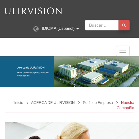
IDIOMA (Español)
Navegac
Toggle
Inicio
ACERCA DE ULIRVISION
Perfil de Empresa
Nuestra
Compañía