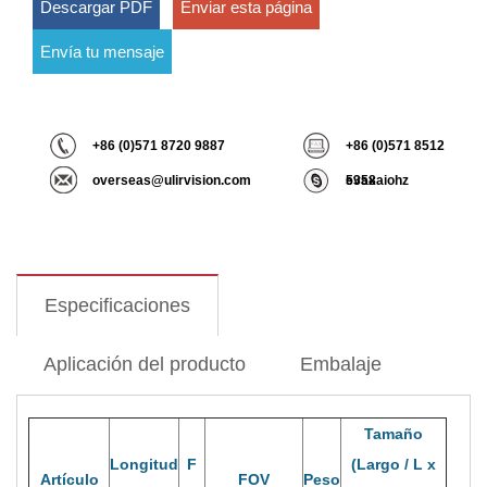
Descargar PDF
Enviar esta página
Envía tu mensaje
+86 (0)571 8720 9887
+86 (0)571 8512
overseas@ulirvision.com
5358
evaxaiohz
Especificaciones
Aplicación del producto
Embalaje
Tamaño
Longitud
F
(Largo / L x
Artículo
FOV
Peso