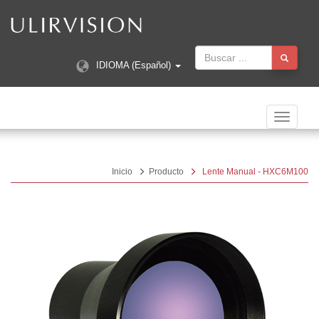
IDIOMA (Español)
Navegac
Toggle
Inicio
Producto
Lente Manual - HXC6M100