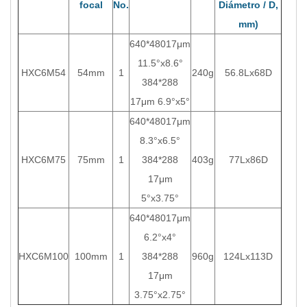
focal
No.
Diámetro / D,
mm)
640*48017μm
11.5°x8.6°
HXC6M54
54mm
1
240g
56.8Lx68D
384*288
17μm 6.9°x5°
640*48017μm
8.3°x6.5°
HXC6M75
75mm
1
384*288
403g
77Lx86D
17μm
5°x3.75°
640*48017μm
6.2°x4°
HXC6M100
100mm
1
384*288
960g
124Lx113D
17μm
3.75°x2.75°