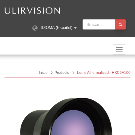
IDIOMA (Español)
Navegac
Toggle
Inicio
Producto
Lente Athermalized - HXC6A100