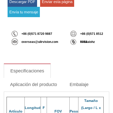
Descargar PDF
Enviar esta página
Envía tu mensaje
+86 (0)571 8720 9887
+86 (0)571 8512
overseas@ulirvision.com
5358
evaxaiohz
Especificaciones
Aplicación del producto
Embalaje
Tamaño
Longitud
F
(Largo / L x
Artículo
FOV
Peso