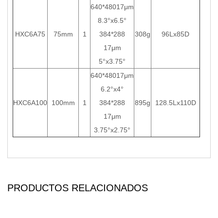
640*48017μm
8.3°x6.5°
HXC6A75
75mm
1
384*288
308g
96Lx85D
17μm
5°x3.75°
640*48017μm
6.2°x4°
HXC6A100
100mm
1
384*288
895g
128.5Lx110D
17μm
3.75°x2.75°
PRODUCTOS RELACIONADOS