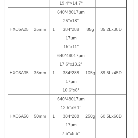
19.4°×14.7°
640*48017μm
25°x18°
HXC6A25
25mm
1
384*288
85g
35.2Lx38D
17μm
15°x11°
640*48017μm
17.6°x13.2°
HXC6A35
35mm
1
384*288
105g
39.5Lx45D
17μm
10.6°x8°
640*48017μm
12.5°x9.1°
HXC6A50
50mm
1
384*288
250g
60.5Lx60D
17μm
7.5°x5.5°