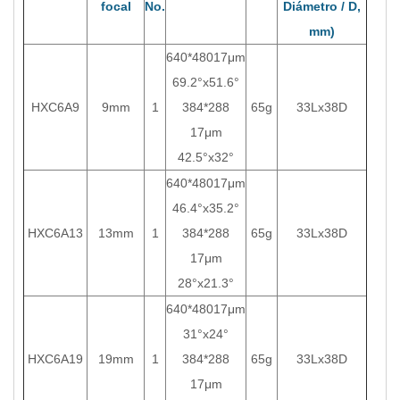
focal
No.
Diámetro / D,
mm)
640*48017μm
69.2°x51.6°
HXC6A9
9mm
1
384*288
65g
33Lx38D
17μm
42.5°x32°
640*48017μm
46.4°x35.2°
HXC6A13
13mm
1
384*288
65g
33Lx38D
17μm
28°x21.3°
640*48017μm
31°x24°
HXC6A19
19mm
1
384*288
65g
33Lx38D
17μm