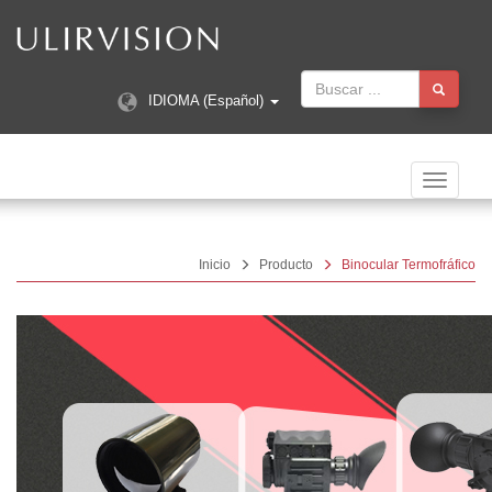
IDIOMA (Español)
Navegac
Toggle
Inicio
Producto
Binocular Termofráfico